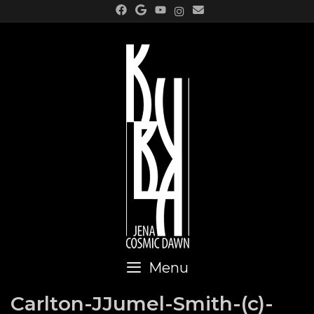
Skip
to
content
Menu
Carlton-JJumel-Smith-(c)-