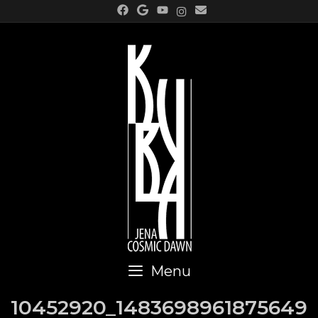
Skip
to
content
Menu
10452920_1483698961875649