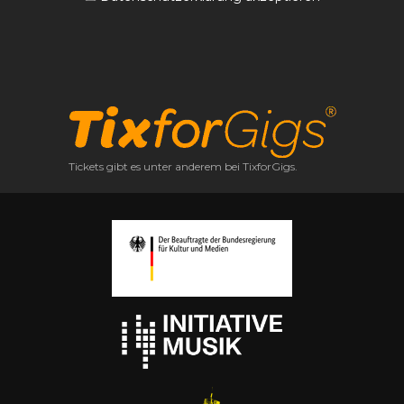
Tickets gibt es unter anderem bei TixforGigs.