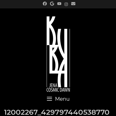
Skip
to
content
Menu
12002267_429797440538770