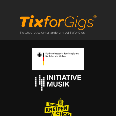
Tickets gibt es unter anderem bei TixforGigs.