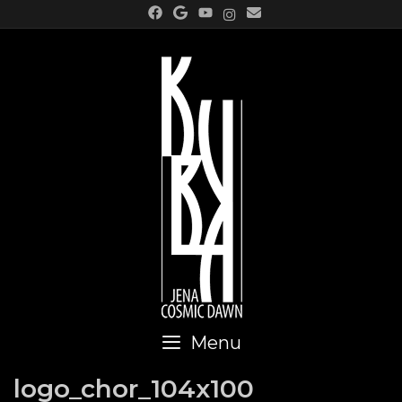
Skip
to
content
Menu
logo_chor_104x100