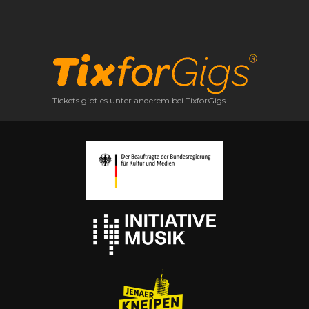
Tickets gibt es unter anderem bei TixforGigs.