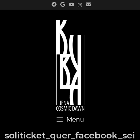
Skip
to
content
Menu
soliticket_quer_facebook_sei