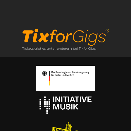
Tickets gibt es unter anderem bei TixforGigs.