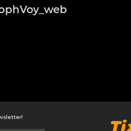
tophVoy_web
sletter!