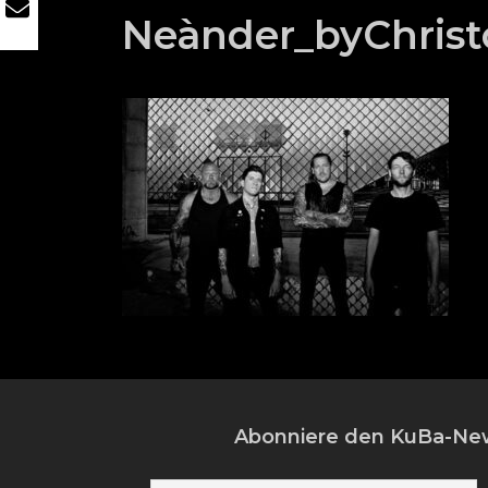
Neànder_byChris
Abonniere den KuBa-New