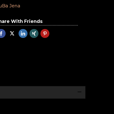
uBa Jena
hare With Friends