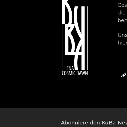
Cos
die
beh
Uns
hie
Abonniere den KuBa-New