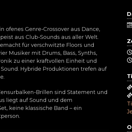
D
Ein ofenes Genre-Crossover aus Dance,
eist aus Club-Sounds aus aller Welt.
Z
 gemacht für verschwitzte Floors und
ier Musiker mit Drums, Bass, Synths,
onik zu einer kraftvollen Einheit und
n Sound. Hybride Produktionen trefen auf
T
e.
 Zensurbalken-Brillen sind Statement und
us liegt auf Sound und dem
T
, keine klassische Band – ein
J
tperson.
O