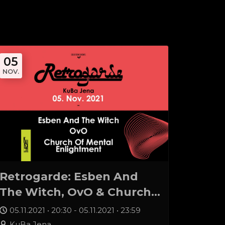
05
NOV.
Retrogarde: Esben And
The Witch, OvO & Church
Of Mental Enlightment
05.11.2021 • 20:30 - 05.11.2021 • 23:59
(2G)
KuBa Jena