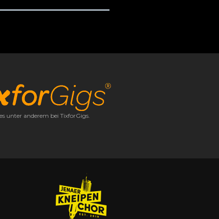
 es unter anderem bei TixforGigs.