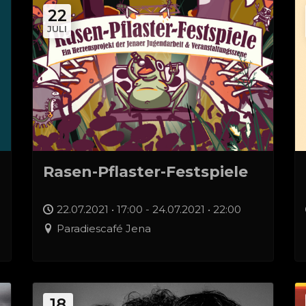
22
JULI
Rasen-Pflaster-Festspiele
22.07.2021 • 17:00 - 24.07.2021 • 22:00
Paradiescafé Jena
18