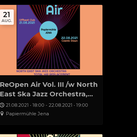
21
AUG.
ReOpen Air Vol. III /w North
East Ska Jazz Orchestra,
The Total Hip
21.08.2021 • 18:00 - 22.08.2021 • 19:00
Replacement, Engerling
Papiermühle Jena