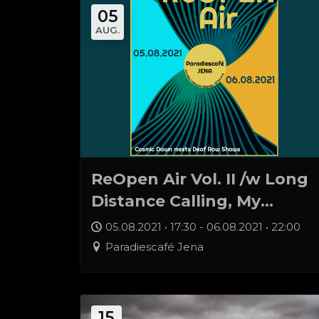
05
AUG.
ReOpen Air Vol. II /w Long
Distance Calling, My
Sleeping Karma, uvm.
05.08.2021 • 17:30 - 06.08.2021 • 22:00
Paradiescafé Jena
15