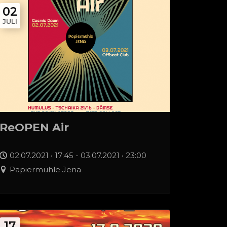
02
JULI
ReOPEN Air
02.07.2021 • 17:45 - 03.07.2021 • 23:00
Papiermühle Jena
17