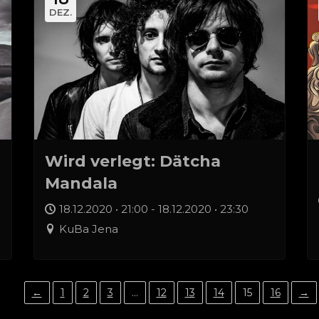
DEZ.
Wird verlegt: Dätcha
Mandala
18.12.2020 • 21:00 - 18.12.2020 • 23:30
KuBa Jena
←
1
2
3
…
12
13
14
15
16
→