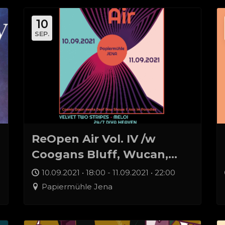
10
SEP.
ReOpen Air Vol. IV /w
Coogans Bluff, Wucan,
24/7 Diva Heaven, Velvet
10.09.2021 • 18:00 - 11.09.2021 • 22:00
Two Stripes, Meloi
Papiermühle Jena