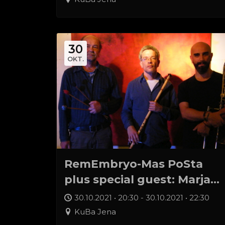
30
OKT.
RemEmbryo-Mas PoSta
plus special guest: Marja
Burchard (3G-Plus)
30.10.2021 • 20:30 - 30.10.2021 • 22:30
KuBa Jena